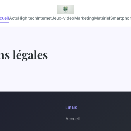
cueil
Actu
High tech
Internet
Jeux-video
Marketing
Matériel
Smartpho
s légales
LIENS
Accueil